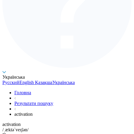
Українська
Русский
English
Қазақша
Українська
Головна
Результати пошуку
activation
activation
/ˌæktəˈveɪʃən/