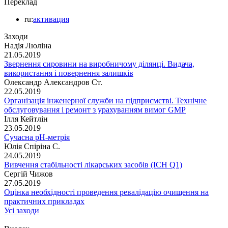
Переклад
ru:
активация
Заходи
Надія Люліна
21.05.2019
Звернення сировини на виробничому ділянці. Видача,
використання і повернення залишків
Олександр Александров Ст.
22.05.2019
Організація інженерної служби на підприємстві. Технічне
обслуговування і ремонт з урахуванням вимог GMP
Ілля Кейтлін
23.05.2019
Сучасна рН-метрія
Юлія Спіріна С.
24.05.2019
Вивчення стабільності лікарських засобів (ICH Q1)
Сергій Чижов
27.05.2019
Оцінка необхідності проведення ревалідацію очищення на
практичних прикладах
Усі заходи