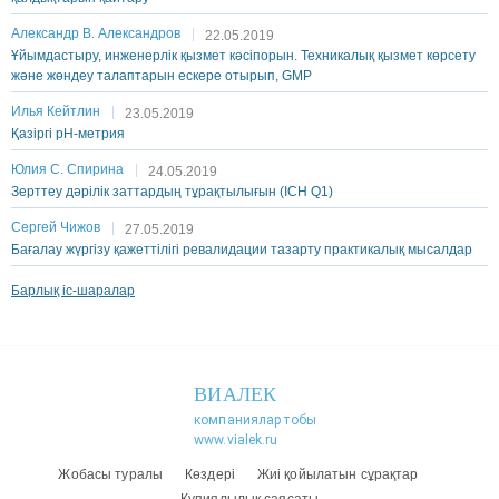
Александр В. Александров
22.05.2019
Ұйымдастыру, инженерлік қызмет кәсіпорын. Техникалық қызмет көрсету
және жөндеу талаптарын ескере отырып, GMP
Илья Кейтлин
23.05.2019
Қазіргі рН-метрия
Юлия С. Спирина
24.05.2019
Зерттеу дәрілік заттардың тұрақтылығын (ICH Q1)
Сергей Чижов
27.05.2019
Бағалау жүргізу қажеттілігі ревалидации тазарту практикалық мысалдар
Барлық іс-шаралар
ВИАЛЕК
компаниялар тобы
www.vialek.ru
Жобасы туралы
Көздері
Жиі қойылатын сұрақтар