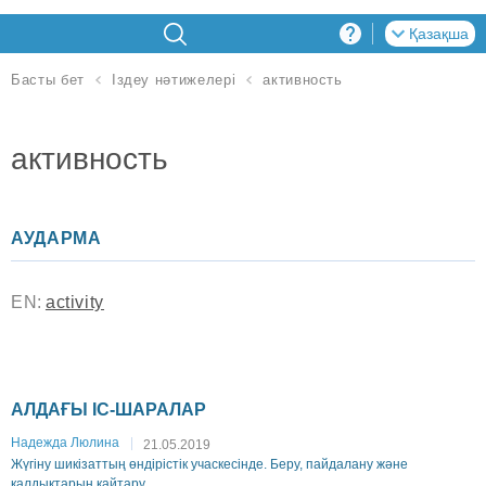
Қазақша
активность
Басты бет
Іздеу нәтижелері
активность
АУДАРМА
EN:
activity
АЛДАҒЫ ІС-ШАРАЛАР
Надежда Люлина
21.05.2019
Жүгіну шикізаттың өндірістік учаскесінде. Беру, пайдалану және
қалдықтарын қайтару