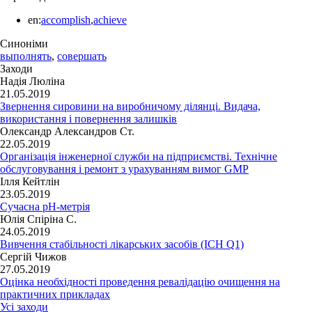
en:
accomplish
,
achieve
Синоніми
выполнять
,
совершать
Заходи
Надія Люліна
21.05.2019
Звернення сировини на виробничому ділянці. Видача,
використання і повернення залишків
Олександр Александров Ст.
22.05.2019
Організація інженерної служби на підприємстві. Технічне
обслуговування і ремонт з урахуванням вимог GMP
Ілля Кейтлін
23.05.2019
Сучасна рН-метрія
Юлія Спіріна С.
24.05.2019
Вивчення стабільності лікарських засобів (ICH Q1)
Сергій Чижов
27.05.2019
Оцінка необхідності проведення ревалідацію очищення на
практичних прикладах
Усі заходи