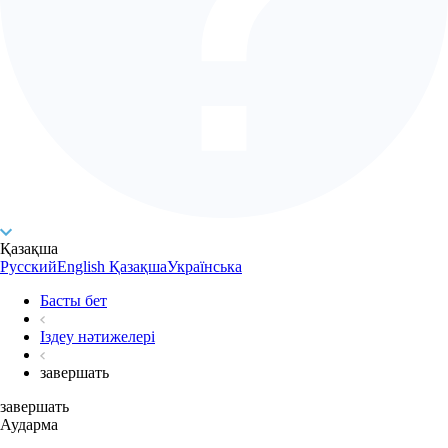
Қазақша
Русский
English
Қазақша
Українська
Басты бет
Іздеу нәтижелері
завершать
завершать
Аударма