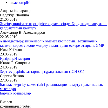
en:
accomplish
Алдағы іс-шаралар
Надежда Люлина
21.05.2019
Жүгіну шикізаттың өндірістік учаскесінде. Беру, пайдалану және
қалдықтарын қайтару
Александр В. Александров
22.05.2019
Ұйымдастыру, инженерлік қызмет кәсіпорын. Техникалық
қызмет көрсету және жөндеу талаптарын ескере отырып, GMP
Илья Кейтлин
23.05.2019
Қазіргі рН-метрия
Юлия С. Спирина
24.05.2019
Зерттеу дәрілік заттардың тұрақтылығын (ICH Q1)
Сергей Чижов
27.05.2019
Бағалау жүргізу қажеттілігі ревалидации тазарту практикалық
мысалдар
Барлық іс-шаралар
Виалек
компаниялар тобы